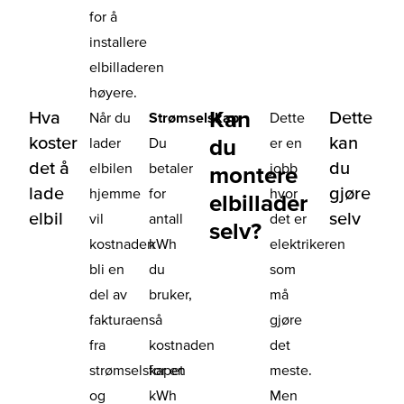
for å
installere
elbilladeren
høyere.
Kan
Hva
Dette
Når du
Strømselskap
:
Dette
koster
kan
du
lader
Du
er en
det å
du
elbilen
betaler
jobb
montere
lade
gjøre
hjemme
for
hvor
elbillader
elbil
selv
vil
antall
det er
selv?
kostnaden
kWh
elektrikeren
bli en
du
som
del av
bruker,
må
fakturaen
så
gjøre
fra
kostnaden
det
strømselskapet
for en
meste.
og
kWh
Men