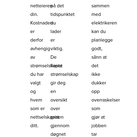
netteieren
på det
sammen
din.
tidspunktet
med
Kostnaden
du
elektrikeren
er
lader
kan du
derfor
er
planlegge
avhengig
viktig.
godt,
av
De
sånn at
strømselskapet
fleste
det
du har
strømselskap
ikke
valgt
gir deg
dukker
og
en
opp
hvem
oversikt
overraskelser
som er
over
som
nettselskapet
prisen
gjør at
ditt.
gjennom
jobben
døgnet
tar