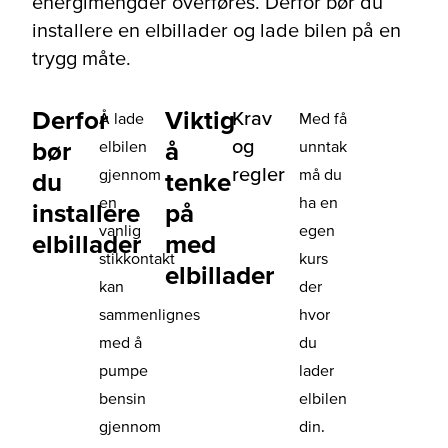
energimengder overføres. Derfor bør du
installere en elbillader og lade bilen på en
trygg måte.
Derfor
Viktig
Krav
Å lade
Med få
og
bør
å
elbilen
unntak
regler
gjennom
må du
du
tenke
en
ha en
installere
på
vanlig
egen
elbillader
med
stikkontakt
kurs
elbillader
kan
der
sammenlignes
hvor
med å
du
pumpe
lader
bensin
elbilen
gjennom
din.