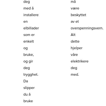
deg
må
med å
være
installere
beskyttet
en
av et
elbillader
overspenningsvern.
som er
Alt
enkelt
dette
og
hjelper
bruke,
våre
og gir
elektrikere
deg
deg
trygghet.
med.
Da
slipper
du å
bruke