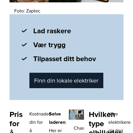
Foto: Zaptec
Lad raskere
Vær trygg
Tilpasset ditt behov
Finn din lokale elektriker
Pris
Hvilken
Kostnaden
Selve
Våre
for
type
din for
laderen
:
elektrikere
Charge
å
Her er
gir deg
å
elbillader