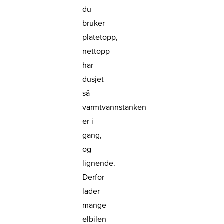
du
bruker
platetopp,
nettopp
har
dusjet
så
varmtvannstanken
er i
gang,
og
lignende.
Derfor
lader
mange
elbilen