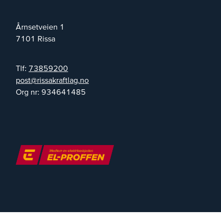
Årnsetveien 1
7101
Rissa
Tlf:
73859200
on.galtfarkassir@tsop
Org nr:
934641485