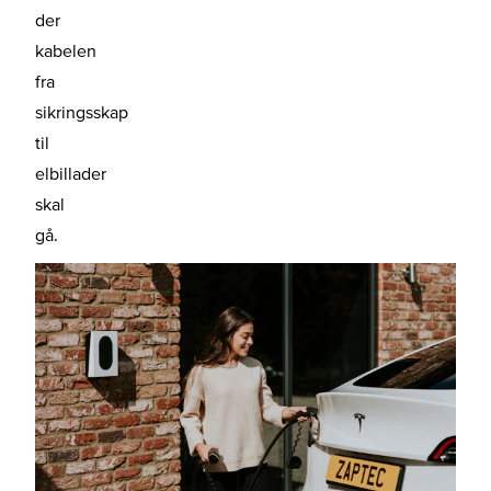
der
kabelen
fra
sikringsskap
til
elbillader
skal
gå.