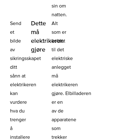
sin om
natten.
Dette
Send
Alt
må
et
som er
elektrikeren
bilde
koblet
gjøre
av
til det
sikringsskapet
elektriske
ditt
anlegget
sånn at
må
elektrikeren
elektrikeren
kan
gjøre. Elbilladeren
vurdere
er en
hva du
av de
trenger
apparatene
å
som
installere
trekker