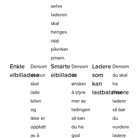
selve
laderen
skal
henges
opp
påvirker
prisen.
Enkle
Smarte
Ladere
Dersom
Dersom
Dersom
elbilladere
elbillader
som
du kun
du
du skal
kan
skal
ønsker
ha
lastbalansere
lade
å styre
flere
bilen
mer av
ladere
og
ladingen
så bør
ikke er
så kan
du
opptatt
du ha
vurdere
av å
god
ladere