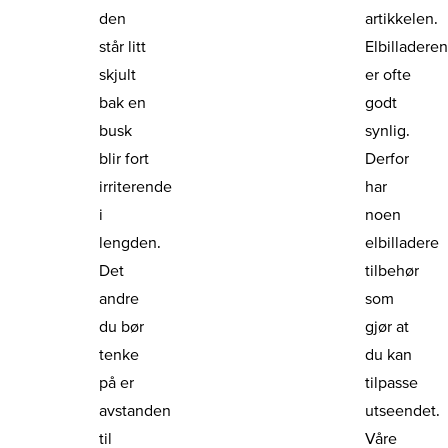
den
artikkelen.
står litt
Elbilladere
skjult
er ofte
bak en
godt
busk
synlig.
blir fort
Derfor
irriterende
har
i
noen
lengden.
elbilladere
Det
tilbehør
andre
som
du bør
gjør at
tenke
du kan
på er
tilpasse
avstanden
utseendet.
til
Våre