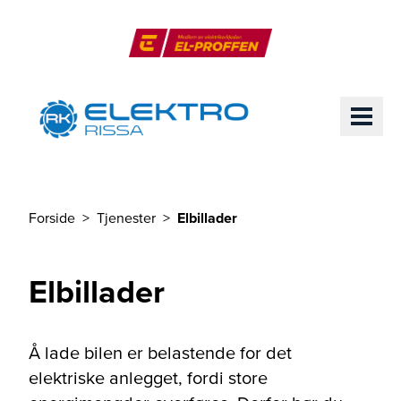
Til hovedinnhold
El-Proffen
ME
Forside
Tjenester
Elbillader
Du er her
Elbillader
Å lade bilen er belastende for det
elektriske anlegget, fordi store