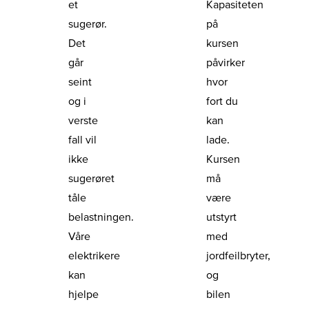
et
Kapasiteten
sugerør.
på
Det
kursen
går
påvirker
seint
hvor
og i
fort du
verste
kan
fall vil
lade.
ikke
Kursen
sugerøret
må
tåle
være
belastningen.
utstyrt
Våre
med
elektrikere
jordfeilbryter,
kan
og
hjelpe
bilen