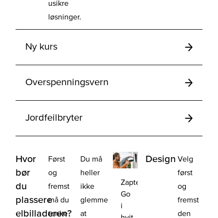
usikre
løsninger.
Ny kurs
Overspenningsvern
Jordfeilbryter
Hvor
Design
Først
Du må
Velg
bør
og
heller
først
Zaptec
du
fremst
ikke
og
Go
plassere
må du
glemme
fremst
i
elbilladeren?
tenke
at
den
hvit