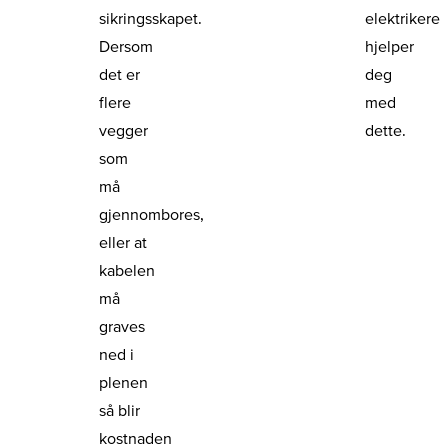
sikringsskapet.
elektrikere
Dersom
hjelper
det er
deg
flere
med
vegger
dette.
som
må
gjennombores,
eller at
kabelen
må
graves
ned i
plenen
så blir
kostnaden