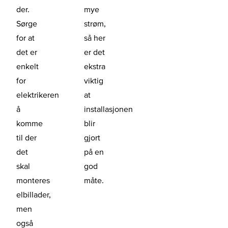
der.
mye
Sørge
strøm,
for at
så her
det er
er det
enkelt
ekstra
for
viktig
elektrikeren
at
å
installasjonen
komme
blir
til der
gjort
det
på en
skal
god
monteres
måte.
elbillader,
men
også