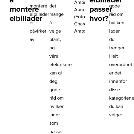
Amps
montere
det
gode
montere
passer
Aura
elbillader
mange
råd om
(Foto:
elbillader
hvor?
er
å
hvilken
Charge
Amps)
påvirket
velge
lader
av:
blant,
du
og
trenger.
våre
Helt
elektrikere
overordnet
kan gi
er det
deg
innenfor
gode
disse
råd om
kategorien
hvilken
du kan
lader
velge:
som
passer