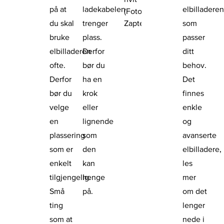
på at
ladekabelen
elbilladere
(Foto:
Zaptec)
du skal
trenger
som
bruke
plass.
passer
elbilladeren
Derfor
ditt
ofte.
bør du
behov.
Derfor
ha en
Det
bør du
krok
finnes
velge
eller
enkle
en
lignende
og
plassering
som
avanserte
som er
den
elbilladere,
enkelt
kan
les
tilgjengelig.
henge
mer
Små
på.
om det
ting
lenger
som at
nede i